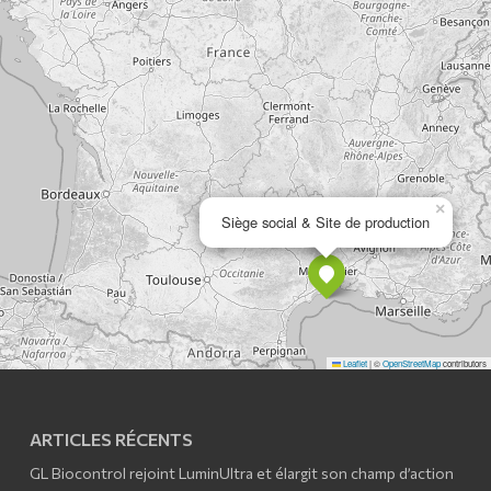
×
Siège social & Site de production
Leaflet
|
©
OpenStreetMap
contributors
ARTICLES RÉCENTS
GL Biocontrol rejoint LuminUltra et élargit son champ d’action