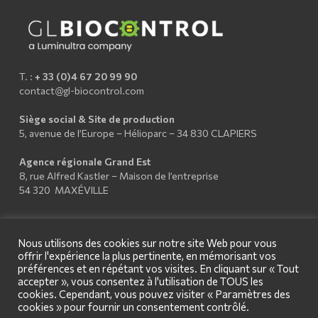
T. :
+ 33 (0)4 67 20 99 90
contact@gl-biocontrol.com
Siège social & Site de production
5, avenue de l’Europe – Hélioparc – 34 830 CLAPIERS
Agence régionale Grand Est
8, rue Alfred Kastler – Maison de l’entreprise
54 320 MAXÉVILLE
Nous utilisons des cookies sur notre site Web pour vous
offrir l'expérience la plus pertinente, en mémorisant vos
préférences et en répétant vos visites. En cliquant sur « Tout
accepter », vous consentez à l'utilisation de TOUS les
cookies. Cependant, vous pouvez visiter « Paramètres des
cookies » pour fournir un consentement contrôlé.
© 2026 GL Biocontrol - Design by
OA