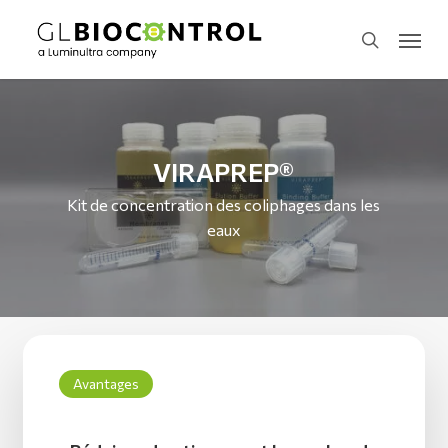
Skip
Menu
to
search
main
content
VIRAPREP®
Kit de concentration des coliphages dans les
eaux
Avantages