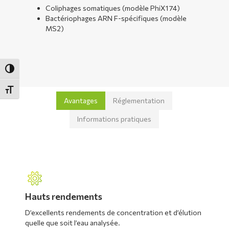
Coliphages somatiques (modèle PhiX174)
Bactériophages ARN F-spécifiques (modèle
MS2)
Passer en contraste élevé
Changer la taille de la police
Avantages
Réglementation
Informations pratiques
Hauts rendements
D’excellents rendements de concentration et d’élution
quelle que soit l’eau analysée.