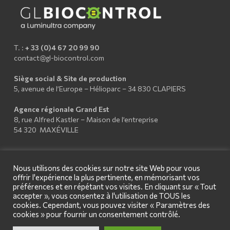
T. :
+ 33 (0)4 67 20 99 90
contact@gl-biocontrol.com
Siège social & Site de production
5, avenue de l’Europe – Hélioparc – 34 830 CLAPIERS
Agence régionale Grand Est
8, rue Alfred Kastler – Maison de l’entreprise
54 320 MAXÉVILLE
Nous utilisons des cookies sur notre site Web pour vous
offrir l'expérience la plus pertinente, en mémorisant vos
préférences et en répétant vos visites. En cliquant sur « Tout
accepter », vous consentez à l'utilisation de TOUS les
cookies. Cependant, vous pouvez visiter « Paramètres des
cookies » pour fournir un consentement contrôlé.
© 2026 GL Biocontrol - Design by
OA