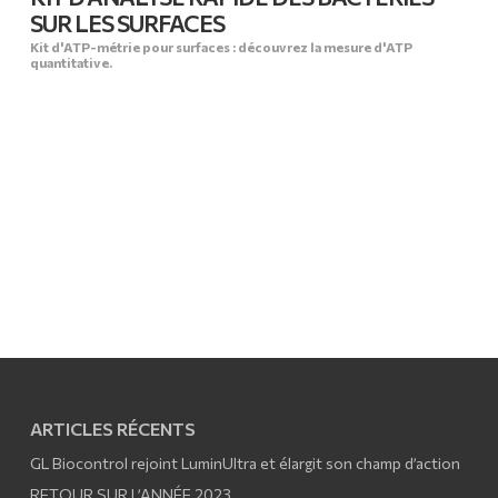
SUR LES SURFACES
Kit d'ATP-métrie pour surfaces : découvrez la mesure d'ATP
quantitative.
ARTICLES RÉCENTS
GL Biocontrol rejoint LuminUltra et élargit son champ d’action
RETOUR SUR L’ANNÉE 2023