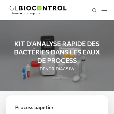
Skip
Menu
to
search
main
content
KIT D’ANALYSE RAPIDE DES
BACTÉRIES DANS LES EAUX
DE PROCESS
DENDRIDIAG® IW
Process papetier