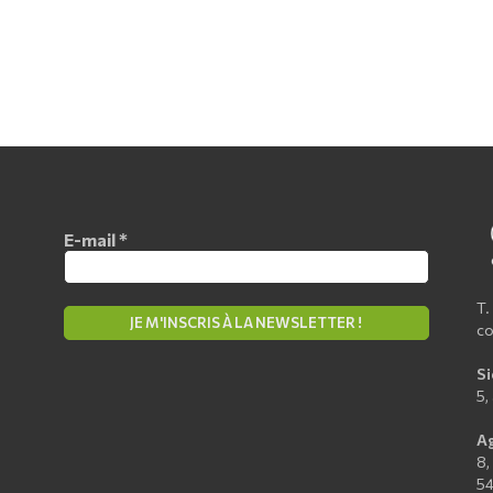
E-mail
*
T.
co
Si
5,
Ag
8,
5