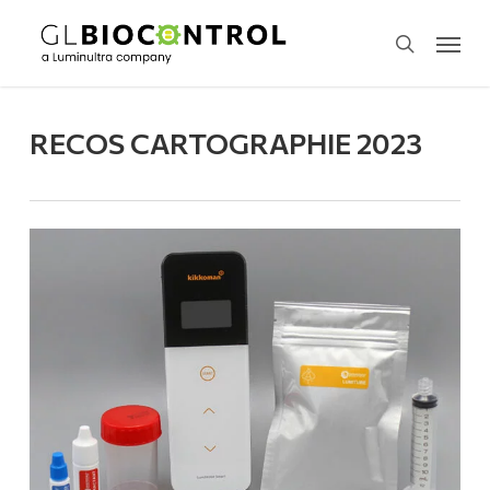
Skip
Menu
to
search
main
content
RECOS CARTOGRAPHIE 2023