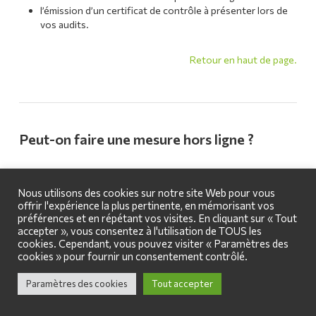
l’émission d’un certificat de contrôle à présenter lors de
vos audits.
Retour en haut de page.
Peut-on faire une mesure hors ligne ?
Oui, il est possible de réaliser une mesure hors ligne.
Nous utilisons des cookies sur notre site Web pour vous
offrir l'expérience la plus pertinente, en mémorisant vos
Pour cela, il faut précharger la page « Mesure ponctuelle »,
préférences et en répétant vos visites. En cliquant sur « Tout
disponible avant de se connecter à l’application, lorsque l’on a
accepter », vous consentez à l'utilisation de TOUS les
du réseau. Il est alors possible d’entrer les valeurs mesurées et
cookies. Cependant, vous pouvez visiter « Paramètres des
d’émettre un rapport afin de sauvegarder la mesure.
cookies » pour fournir un consentement contrôlé.
Retour en haut de page.
Paramètres des cookies
Tout accepter