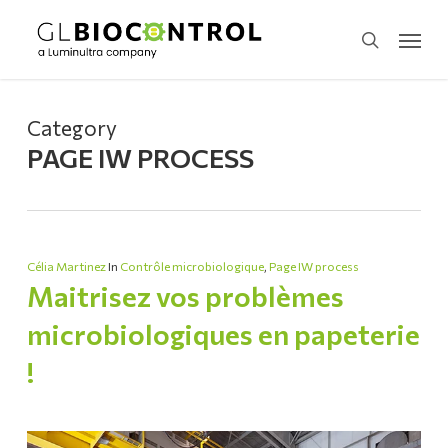
Skip
Menu
to
search
main
content
Category
PAGE IW PROCESS
Célia Martinez
In
Contrôle microbiologique
,
Page IW process
Maitrisez vos problèmes
microbiologiques en papeterie
!