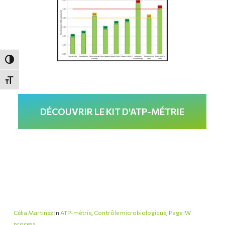
Passer en contraste élevé
Changer la taille de la police
DÉCOUVRIR LE KIT D'ATP-MÉTRIE
Célia Martinez
In
ATP-métrie
,
Contrôle microbiologique
,
Page IW
process