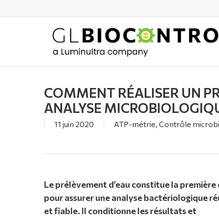
Skip
to
main
content
COMMENT RÉALISER UN P
ANALYSE MICROBIOLOGIQU
11 juin 2020
ATP-métrie
,
Contrôle microb
Le prélèvement d’eau constitue la première
pour assurer une analyse bactériologique ré
et fiable. Il conditionne les résultats et