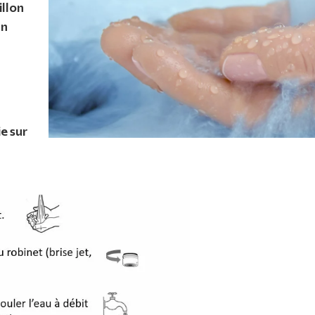
illon
un
e sur