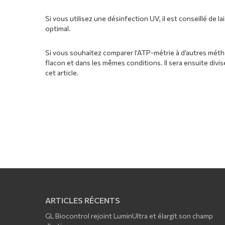
Si vous utilisez une désinfection UV,
il est conseillé de l
optimal.
Si vous souhaitez comparer l’ATP-métrie à d’autres métho
flacon et dans les mêmes conditions. Il sera ensuite divis
cet article
.
ARTICLES RÉCENTS
GL Biocontrol rejoint LuminUltra et élargit son champ