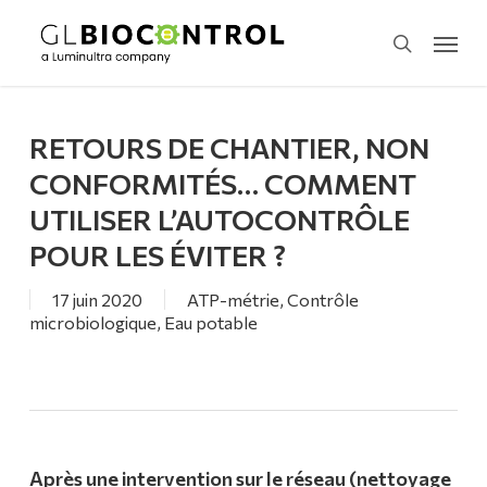
Skip
Menu
to
search
main
content
RETOURS DE CHANTIER, NON
CONFORMITÉS… COMMENT
UTILISER L’AUTOCONTRÔLE
POUR LES ÉVITER ?
17 juin 2020
ATP-métrie
,
Contrôle
microbiologique
,
Eau potable
Après une intervention sur le réseau (nettoyage