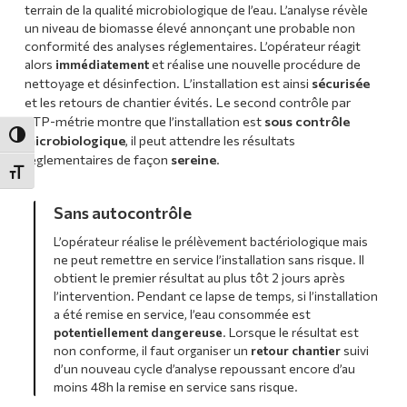
terrain de la qualité microbiologique de l’eau. L’analyse révèle
un niveau de biomasse élevé annonçant une probable non
conformité des analyses réglementaires. L’opérateur réagit
alors
immédiatement
et réalise une nouvelle procédure de
L’installation est ainsi
sécurisée
nettoyage et désinfection
.
et les retours de chantier évités.
Le second contrôle par
ATP-métrie montre que l’installation est
sous contrôle
Passer en contraste élevé
microbiologique
, il peut attendre les résultats
réglementaires de façon
sereine
.
Changer la taille de la police
Sans autocontrôle
L’opérateur réalise le prélèvement bactériologique mais
ne peut remettre en service l’installation sans risque. Il
obtient le premier résultat au plus tôt 2 jours après
l’intervention. Pendant ce lapse de temps, si l’installation
a été remise en service, l’eau consommée est
potentiellement dangereuse
. Lorsque le résultat est
non conforme, il faut organiser un
retour chantier
suivi
d’un nouveau cycle d’analyse repoussant encore d’au
moins 48h la remise en service sans risque.